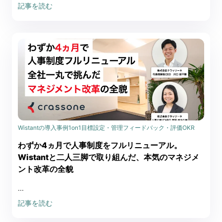
記事を読む
Wistantの導入事例
1on1
目標設定・管理
フィードバック・評価
OKR
わずか4ヵ月で人事制度をフルリニューアル。
Wistantと二人三脚で取り組んだ、本気のマネジメ
ント改革の全貌
...
記事を読む