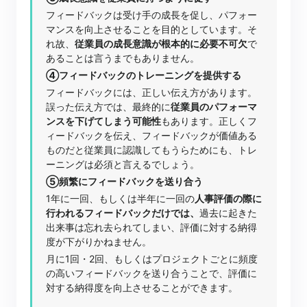
フィードバックは受け手の成長を促し、パフォー
マンスを向上させることを目的としています。そ
れ故、
従業員の成長意識が根本的に必要不可欠
で
あることは言うまでもありません。
④フィードバックのトレーニングを提供する
フィードバックには、正しい伝え方があります。
誤った伝え方では、最終的に
従業員のパフォーマ
ンスを下げてしまう可能性
もあります。正しくフ
ィードバックを伝え、フィードバックが価値ある
ものだと従業員に認識してもうらためにも、トレ
ーニングは必須と言えるでしょう。
⑤頻繁にフィードバックを送り合う
1年に一回、もしくは半年に一回の
人事評価の際に
行われるフィードバックだけでは、
過去に起きた
出来事は忘れ去られてしまい、評価に対する納得
度が下がりかねません。
月に1回・2回、もしくはプロジェクトごとに頻度
の高いフィードバックを送り合うことで、評価に
対する納得度を向上させることができます。