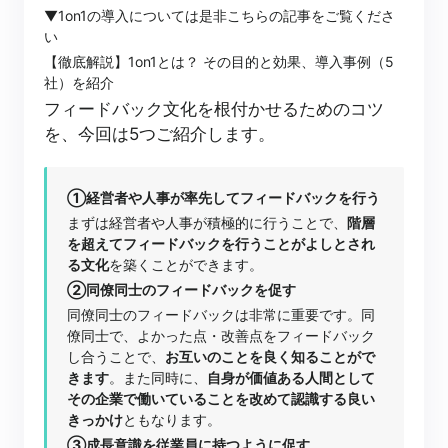
▼1on1の導入については是非こちらの記事をご覧くださ
い
【徹底解説】1on1とは？ その目的と効果、導入事例（5
社）を紹介
フィードバック文化を根付かせるためのコツ
を、今回は5つご紹介します。
①経営者や人事が率先してフィードバックを行う
まずは経営者や人事が積極的に行うことで、
階層
を超えてフィードバックを行うことがよしとされ
る文化
を築くことができます。
②同僚同士のフィードバックを促す
同僚同士のフィードバックは非常に重要です。同
僚同士で、よかった点・改善点をフィードバック
し合うことで、
お互いのことを良く知ることがで
きます
。また同時に、
自身が価値ある人間として
その企業で働いていることを改めて認識する良い
きっかけ
ともなります。
③成長意識を従業員に持つように促す