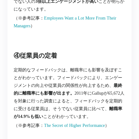
でな
い人の
3倍以上エンゲージメントが高い
ことが明らか
になっています。
（※参考記事：
Employees Want a Lot More From Their
Managers
）
④従業員の定着
定期的なフィードバックは、離職率にも影響を及ぼすこ
とがわかっています。フィードバックにより、エンゲー
ジメントの向上や従業員の関係性が向上するため、
最終
的に離職率にも影響が出ます。
2011年にGallupが65,672人
を対象に行った調査によると、フィードバックを定期的
に受ける従業員は、そうでない従業員に比べて
、
離職率
が14.9%も低い
こ
とがわかっています。
（※参考記事：
The Secret of Higher Performance
）